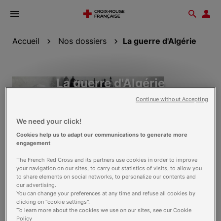
Ouvrir
Reche
Esp
le
don
menu
Accueil
Nos dossiers
La guerre d'Algérie
La guerre d'Algérie
Continue without Accepting
We need your click!
Cookies help us to adapt our communications to generate more
engagement
Découvrir
The French Red Cross and its partners use cookies in order to improve
your navigation on our sites, to carry out statistics of visits, to allow you
to share elements on social networks, to personalize our contents and
Notre mouvement international
our advertising.
You can change your preferences at any time and refuse all cookies by
Notre organisation et son fonctionnement
clicking on "cookie settings".
To learn more about the cookies we use on our sites, see our Cookie
Notre histoire et nos archives
Policy