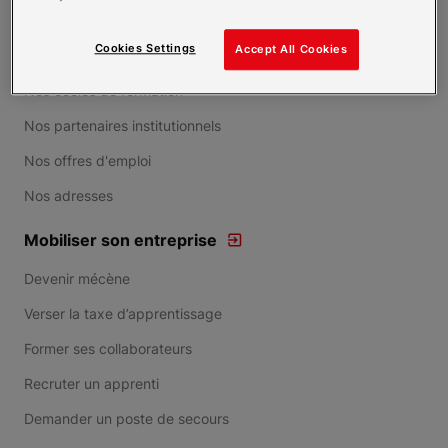
Nos actions à l'international
Cookies Settings
Accept All Cookies
Nos actions en France
Nos écoles de formation
Nos partenaires institutionnels
Nos offres d'emploi
Nos adresses
Mobiliser son entreprise
Devenir mécène
Verser la taxe d’apprentissage
Former ses collaborateurs
Recruter un apprenti
Demander un poste de secours