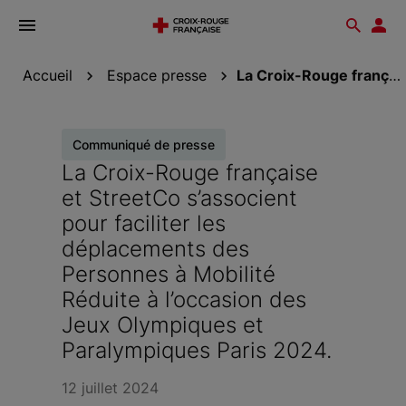
Ouvrir
Reche
Esp
le
don
menu
Accueil
Espace presse
La Croix-Rouge française et StreetCo s’associent...
Communiqué de presse
La Croix-Rouge française
et StreetCo s’associent
pour faciliter les
déplacements des
Personnes à Mobilité
Réduite à l’occasion des
Jeux Olympiques et
Paralympiques Paris 2024.
12 juillet 2024