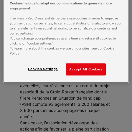
La Croix-Rouge française et
Cookies help us to adapt our communications to generate more
StreetCo, un partenariat qui a du
engagement
sens…
The French Red Cross and its partners use cookies in order to improve
Aujourd’hui plus de 20 millions de personnes
your navigation on our sites, to carry out statistics of visits, to allow you
to share elements on social networks, to personalize our contents and
rencontrent quotidiennement des difficultés
our advertising.
liées au manque d’accessibilité des transports,
You can change your preferences at any time and refuse all cookies by
des villes, des bâtiments recevant du public.
clicking on "cookie settings".
Depuis 2017, StreetCo, startup solidaire agréée
To learn more about the cookies we use on our sites, see our Cookie
Policy
ESUS, s’engage pour rendre la mobilité
accessible à tous grâce à son GPS
personnalisable et gratuit.
Cookies Settings
Accept All Cookies
Agir pour protéger les plus vulnérables, les
aider à se relever sans condition et construire,
avec elles, leur résilience est au cœur du projet
associatif de la Croix-Rouge française dont la
filière Personnes en Situation de handicap
(PSH) compte 93 agréments, 3 200 salariés et
3 600 personnes accompagnées chaque
année.
Sans cesse, l'association développe des
actions afin de favoriser la pleine participation