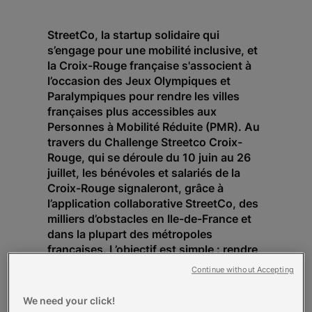
StreetCo, la startup solidaire qui
s’engage pour une mobilité inclusive, et
la Croix-Rouge française s'associent à
l’occasion des Jeux Olympiques et
Paralympiques pour rendre les villes
françaises plus accessibles aux
Personnes à Mobilité Réduite (PMR). Au
travers du Challenge Streetco Croix-
Rouge, qui se déroule du 10 juin au 26
juillet, les bénévoles et salariés de la
Croix-Rouge signaleront, grâce à
l’application collaborative StreetCo, des
milliers d’obstacles en Ile-de-France et
dans la plupart des métropoles
françaises. L’objectif est simple : rendre
la capitale et le pays plus accessibles à
Continue without Accepting
tous, avant, pendant et après les Jeux !
We need your click!