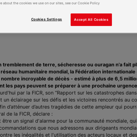
u Croissant-Rouge (
e about the cookies we use on our sites, see our Cookie Policy
Cookies Settings
Accept All Cookies
tremblement de terre, sécheresse ou ouragan n'a fait p
 réseau humanitaire mondial, la Fédération internationale
 nombre incroyable de décès - estimé à plus de 6,5 milli
ont les pays peuvent se préparer à une prochaine urgence
urd'hui par la FICR, son “Rapport sur les catastrophes dan
un éclairage sur les défis et les victoires rencontrés au co
 d’atténuer d’autres tragédies de cette ampleur qui pourra
l de la FICR, déclare :
être un signal d'alarme pour la communauté mondiale, qui
 recommandations que nous adressons aux dirigeants mondiau
 contre les inégalités et l'utilisation des acteurs locaux e