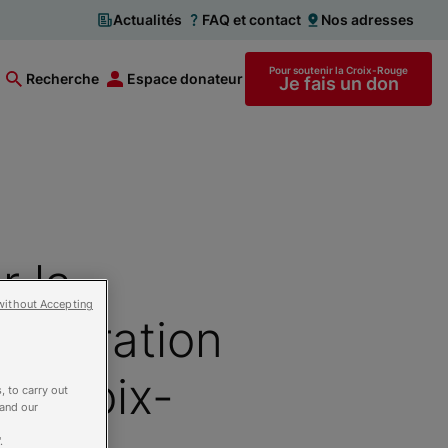
Actualités
FAQ et contact
Nos adresses
Pour soutenir la Croix-Rouge
Recherche
Espace donateur
Je fais un don
 la
without Accepting
Fédération
a Croix-
, to carry out
 and our
.