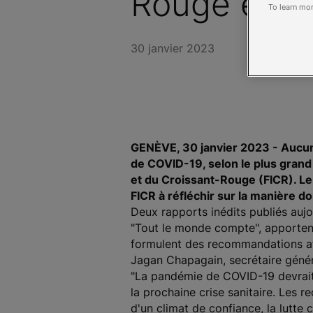
Rouge et d
To learn mor
30 janvier 2023
GENÈVE, 30 janvier 2023 - Aucun 
de COVID-19, selon le plus grand
et du Croissant-Rouge (FICR). Le
FICR à réfléchir sur la manière d
Deux rapports inédits publiés aujo
"Tout le monde compte", apportent 
formulent des recommandations afin
Jagan Chapagain, secrétaire généra
"La pandémie de COVID-19 devrait 
la prochaine crise sanitaire. Les
d'un climat de confiance, la lutte