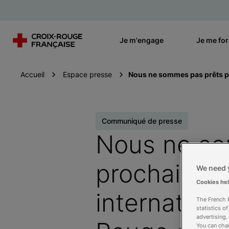
Je m'engage
Je me fo
Accueil
Espace presse
Nous ne sommes pas prêts po
Communiqué de presse
Nous ne so
prochaine p
We need y
Cookies he
internation
The French R
statistics o
advertising.
You can chan