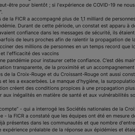
ut-être pour bientôt ; si l'expérience de COVID-19 ne nous
".
 de la FICR a accompagné plus de 1,1 milliard de personnes
démie. Durant de cette période, un constat est apparu à de 
avaient confiance dans les messages de sécurité, ils étaient
arfois de leurs proches afin de ralentir la propagation de l
cciner des millions de personnes en un temps record que lor
et l'efficacité des vaccins
ine pandémie pour instaurer cette confiance. C’est dès main
cation transparente, de la proximité et un accompagnement
ipes de la Croix-Rouge et du Croissant-Rouge ont aussi con
ités et les a exacerbées. Le manque d'hygiène, la surpopulat
rition créent des conditions propices à une propagation plu
 aux inégalités en matière de santé et aux vulnérabilités 
ompte” - qui a interrogé les Sociétés nationales de la Cr
 - la FICR a constaté que les équipes ont été en mesure d
éjà présentes dans les communautés et que nombre d'entre 
e expérience préalable de la réponse aux épidémies et étaie