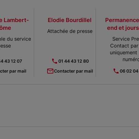
le Lambert-
Elodie Bourdillel
Permanence
ôme
end et jours
Attachée de presse
le du service
Service Pre
resse
Contact par
uniquement 
numér
44 43 12 07
01 44 43 12 80
cter par mail
Contacter par mail
06 02 04