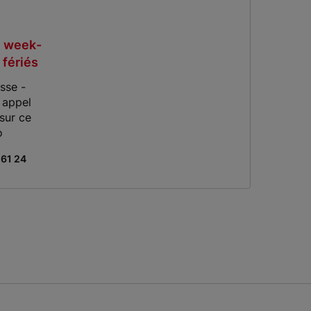
 week-
 fériés
sse -
 appel
sur ce
o
 61 24