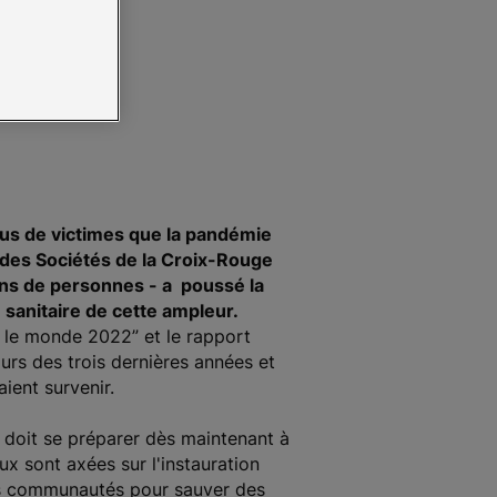
FICR)
lus de victimes que la pandémie
 des Sociétés de la Croix-Rouge
ons de personnes - a poussé la
 sanitaire de cette ampleur.
s le monde 2022” et le rapport
urs des trois dernières années et
ient survenir.
 doit se préparer dès maintenant à
x sont axées sur l'instauration
t des communautés pour sauver des