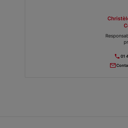
Christè
C
Responsab
p
01 
Conta