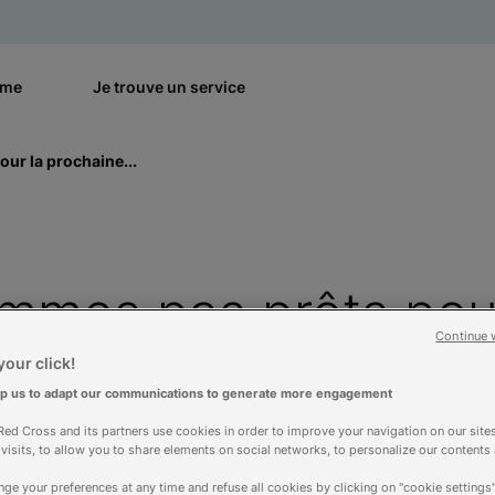
rme
Je trouve un service
ur la prochaine...
mmes pas prêts pour
Continue 
andémie, avertit la 
our click!
lp us to adapt our communications to generate more engagement
ale des Sociétés de l
ed Cross and its partners use cookies in order to improve your navigation on our sites
f visits, to allow you to share elements on social networks, to personalize our contents
ge your preferences at any time and refuse all cookies by clicking on "cookie settings"