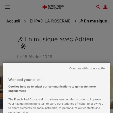
Ouvrir
Reche
Esp
le
don
menu
Accueil
EHPAD LA ROSERAIE
🎶 En musique avec Adrien ! 🎤
🎶 En musique avec Adrien
! 🎤
Le 18 février 2025
Continue without Accepting
We need your click!
Cookies help us to adapt our communications to generate more
engagement
The French Red Cross and its partners use cookies in order to improve
your navigation on our sites, to carry out statistics of visits, to allow you
to share elements on social networks, to personalize our contents and
our advertising.