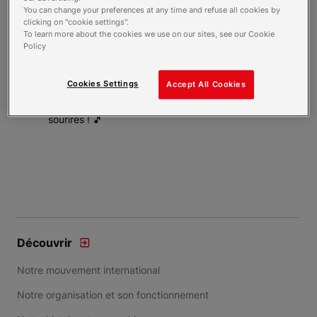
You can change your preferences at any time and refuse all cookies by
clicking on "cookie settings".
Mardi matin, l’unité Mercoeur a commencé la
To learn more about the cookies we use on our sites, see our Cookie
journée en chanson avec Adrien ! Un atelier
Policy
toujours très apprécié où nos résidents donnent
de la voix avec joie et enthousiasme. Bravo à
Cookies Settings
Accept All Cookies
eux pour cette belle énergie et merci à Adrien
pour ces moments remplis de mélodies et de
sourires ! 🎵
Découvrir
Notre mouvement international
Notre organisation et son fonctionnement