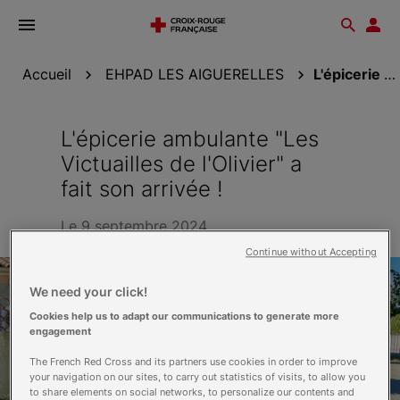
Ouvrir
Reche
Esp
le
don
menu
Accueil
EHPAD LES AIGUERELLES
L'épicerie ambulante "Les Victuailles de...
L'épicerie ambulante "Les
Victuailles de l'Olivier" a
fait son arrivée !
Le 9 septembre 2024
Continue without Accepting
We need your click!
Cookies help us to adapt our communications to generate more
engagement
The French Red Cross and its partners use cookies in order to improve
your navigation on our sites, to carry out statistics of visits, to allow you
to share elements on social networks, to personalize our contents and