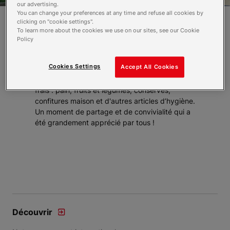
our advertising.
You can change your preferences at any time and refuse all cookies by
clicking on "cookie settings".
To learn more about the cookies we use on our sites, see our Cookie
Nous avons eu le plaisir d’accueillir Olivier et
Policy
son épicerie ambulante "Les Victuailles de
l'Olivier", qui est venue chaque lundi matin à
Cookies Settings
Accept All Cookies
10h00 sur le parking des Aiguerelles. Résidents
et personnel ont pu profiter de produits locaux
frais : pain, fruits et légumes, conserves,
confitures maison et d'autres articles d’hygiène.
Un moment de partage et de convivialité qui a
été grandement apprécié par tous !
Découvrir