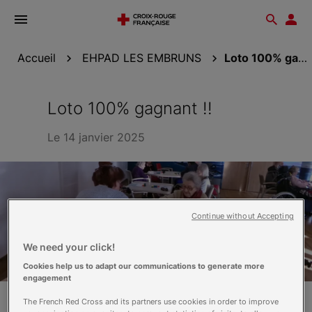
Ouvrir
Reche
Esp
le
don
menu
Accueil
EHPAD LES EMBRUNS
Loto 100% gagnant !!
Loto 100% gagnant !!
Le 14 janvier 2025
Continue without Accepting
We need your click!
Cookies help us to adapt our communications to generate more
engagement
The French Red Cross and its partners use cookies in order to improve