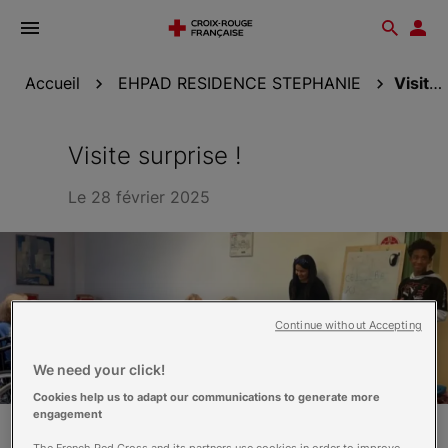
Ouvrir
Reche
Esp
le
don
menu
Accueil
EHPAD RESIDENCE STEPHANIE
Visite surprise !
Visite surprise !
Le 28 février 2025
Continue without Accepting
We need your click!
Cookies help us to adapt our communications to generate more
engagement