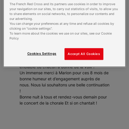
The French Red Cross and its partners use cookies in order to improve
your navigation on our sites, to carry out statistics of visits, to allow you
Grande première à la résidence : une soirée
to share elements on social networks, to personalize our contents and
pyjama intergénérationnelle pleine de rires et
our advertising.
You can change your preferences at any time and refuse all cookies by
de complicité pour dire au revoir à Marion,
clicking on "cookie settings".
notre formidable volontaire en service civique !
To learn more about the cookies we use on our sites, see our Cookie
En pyjama (oui, tout le monde !), nos résidents
Policy
ont partagé un moment chaleureux autour de
croques-monsieur gourmands, d’un apéritif
Cookies Settings
Accept All Cookies
convivial, d’une projection de courts-métrages
avec pop-corn et bonbons, et d’un karaoké
endiablé où chacun a donné de la voix !
Un immense merci à Marion pour ces 8 mois de
bonne humeur et d’engagement auprès de
nous. Nous lui souhaitons une belle continuation
!
Bonne nuit à tous et rendez-vous demain pour
le concert de la chorale Et si on chantait !