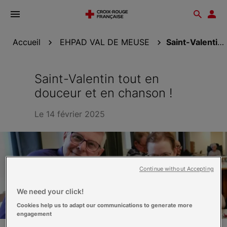
Ouvrir
Reche
Esp
le
don
menu
Accueil
EHPAD VAL DE MEUSE
Saint-Valentin tout en douceur et en chanson !
Saint-Valentin tout en
douceur et en chanson !
Le 14 février 2025
Continue without Accepting
We need your click!
Cookies help us to adapt our communications to generate more
engagement