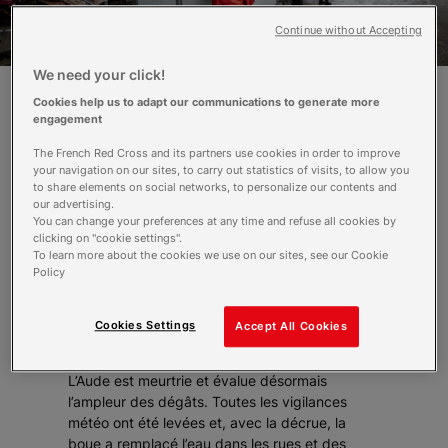
Continue without Accepting
We need your click!
Cookies help us to adapt our communications to generate more
engagement
Photo Nicolas Beaumont
The French Red Cross and its partners use cookies in order to improve
Effacer au plus vite les traces des
your navigation on our sites, to carry out statistics of visits, to allow you
to share elements on social networks, to personalize our contents and
inondations, telle est la priorité des sinistrés.
our advertising.
Les opérations de nettoyage battent leur
You can change your preferences at any time and refuse all cookies by
plein dans l’Aude, à grand renfort de
clicking on "cookie settings".
bénévoles de la Croix-Rouge française. La
To learn more about the cookies we use on our sites, see our Cookie
Policy
décrue est amorcée mais les dégâts et le
traumatisme sont importants.
Photo Nicolas Beaumont
Cookies Settings
Accept All Cookies
Le bilan des intempéries a été revu à la hausse,
s’élevant désormais à au moins 13 morts.
L’Aude est meurtrie et évalue désormais
l’ampleur des dégâts. Toutes les vigilances
météo ont été levées et, avec la décrue, la
boue a remplacé l’eau dans les rues et des