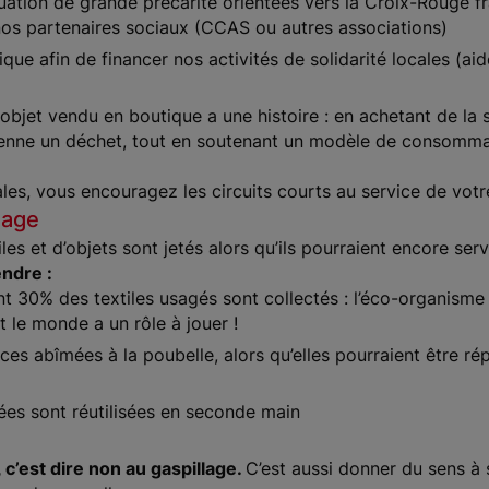
tuation de grande précarité orientées vers la Croix-Rouge f
os partenaires sociaux (CCAS ou autres associations)
que afin de financer nos activités de solidarité locales (ai
objet vendu en boutique a une histoire : en achetant de la
ienne un déchet, tout en soutenant un modèle de consomma
es, vous encouragez les circuits courts au service de vo
lage
s et d’objets sont jetés alors qu’ils pourraient encore serv
endre :
 30% des textiles usagés sont collectés : l’éco-organisme de
ut le monde a un rôle à jouer !
èces abîmées à la poubelle, alors qu’elles pourraient être r
ées sont réutilisées en seconde main
5
 c’est dire non au gaspillage.
C’est aussi donner du sens à s