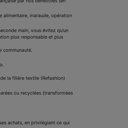
rançaise par nos bénévoles (en
de alimentaire, maraude, opération
 seconde main, vous évitez qu’un
tion plus responsable et plus
tre communauté.
ir.
 la filière textile (Refashion)
éparées ou recyclées (transformées
es achats, en privilégiant ce qui