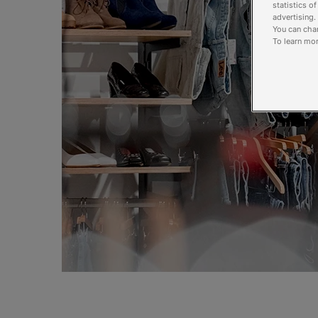
statistics o
advertising.
You can chan
To learn mor