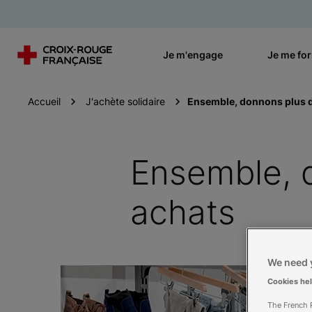
Je m'engage
Je me fo
Accueil
J'achète solidaire
Ensemble, donnons plus d
Ensemble, 
achats
We need y
Cookies he
The French R