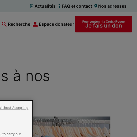
Actualités
FAQ et contact
Nos adresses
Pour soutenir la Croix-Rouge
Recherche
Espace donateur
Je fais un don
s à nos
without Accepting
, to carry out