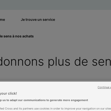
rme
Je trouve un service
e sens à nos achats
donnons plus de sen
Continue 
our click!
lp us to adapt our communications to generate more engagement
ed Cross and its partners use cookies in order to improve your navigation on our sites