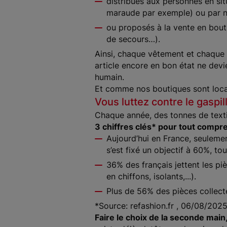
distribués aux personnes en si
maraude par exemple) ou par n
ou proposés à la vente en bouti
de secours…).
Ainsi, chaque vêtement et chaque 
article encore en bon état ne dev
humain.
Et comme nos boutiques sont local
Vous luttez contre le gaspil
Chaque année, des tonnes de textile
3 chiffres clés* pour tout compr
Aujourd’hui en France, seulement
s’est fixé un objectif à 60%, to
36% des français jettent les pi
en chiffons, isolants,...).
Plus de 56% des pièces collect
*Source: refashion.fr , 06/08/202
Faire le choix de la seconde main,