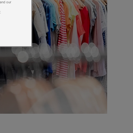
 and our
.