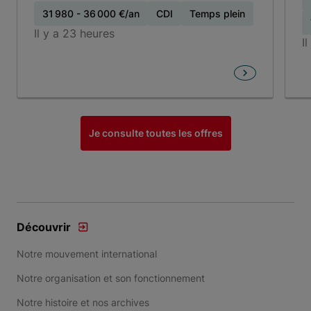
31 980 - 36 000 €/an
CDI
Temps plein
Il y a 23 heures
I
Item 1 of 4
Je consulte toutes les offres
Découvrir
Notre mouvement international
Notre organisation et son fonctionnement
Notre histoire et nos archives