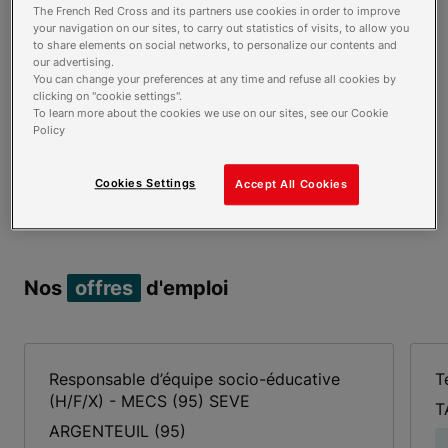
Contact
The French Red Cross and its partners use cookies in order to improve
your navigation on our sites, to carry out statistics of visits, to allow you
01 34 18 74 30
to share elements on social networks, to personalize our contents and
our advertising.
Contacter par mail
You can change your preferences at any time and refuse all cookies by
clicking on "cookie settings".
To learn more about the cookies we use on our sites, see our Cookie
Horaires
Policy
00h00 - 23h59
Ouvert aujourd'hui
Cookies Settings
Accept All Cookies
Plus d'horaires
Nos
offres
d'emploi
Responsable d’équipe socio-éducative
T
(H/F/X) - MECS (95) SEVE
T
ARGENTEUIL
(95)