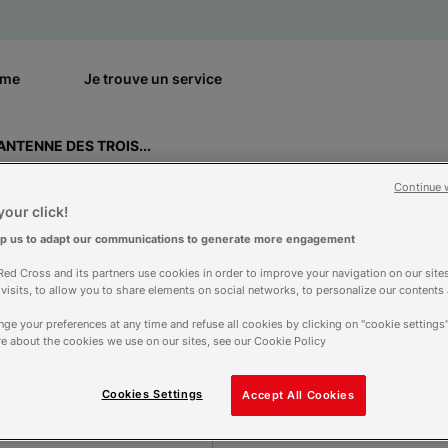
rme
Je trouve un service
ANTENNE DES TROIS...
Continue 
our click!
ENFANTS LES FILAO
lp us to adapt our communications to generate more engagement
ed Cross and its partners use cookies in order to improve your navigation on our sites
ES TROIS BASSINS
f visits, to allow you to share elements on social networks, to personalize our contents
ge your preferences at any time and refuse all cookies by clicking on "cookie settings"
e about the cookies we use on our sites, see our Cookie Policy
Maison d'enfants à caractère social
Cookies Settings
Accept All Cookies
Contact