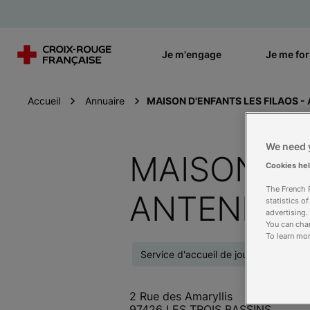
Je m'engage
Je me fo
Accueil
Annuaire
MAISON D'ENFANTS LES FILAOS - 
We need y
MAISON D'
Cookies he
The French R
ANTENNE D
statistics o
advertising.
You can chan
To learn mor
Service d'accueil de jour éducatif
2 Rue des Amaryllis
97426 LES TROIS BASSINS