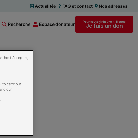
Actualités
FAQ et contact
Nos adresses
Pour soutenir la Croix-Rouge
Recherche
Espace donateur
Je fais un don
without Accepting
S -
, to carry out
 and our
.