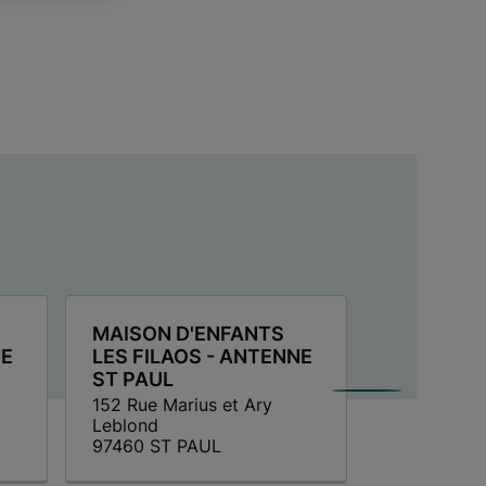
MAISON D'ENFANTS
MAISON 
NE
LES FILAOS - ANTENNE
LES FILA
ST PAUL
TAN ROU
152 Rue Marius et Ary
TAN ROUG
Leblond
150 Chemin
97460 ST PAUL
97435 ST 