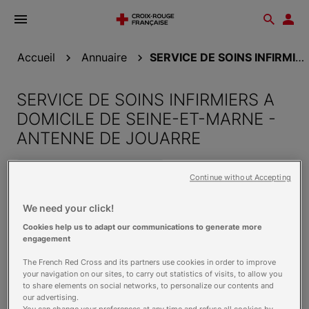
Ouvrir
Reche
Esp
le
don
menu
Accueil
Annuaire
SERVICE DE SOINS INFIRMIERS A DOMICILE DE...
SERVICE DE SOINS INFIRMIERS A
DOMICILE DE SEINE-ET-MARNE -
ANTENNE DE JOUARRE
Equipe spécialisée Alzheimer
Continue without Accepting
18 Rue DU PETIT HUET
We need your click!
77640 JOUARRE
Cookies help us to adapt our communications to generate more
engagement
Voir sur la carte
The French Red Cross and its partners use cookies in order to improve
Contact
your navigation on our sites, to carry out statistics of visits, to allow you
to share elements on social networks, to personalize our contents and
01 60 22 40 15
our advertising.