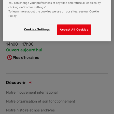
You can change your preferences at any time and refuse all cookies by
clicking on "cookie settings".
02 35 96 19 61
To learn more about the cookies we use on our sites, see our Cookie
Policy
Contacter par mail
Horaires
Cookies Settings
Accept All Cookies
08h30 - 12h30
14h00 - 17h00
Ouvert aujourd'hui
Plus d'horaires
Découvrir
Notre mouvement international
Notre organisation et son fonctionnement
Notre histoire et nos archives