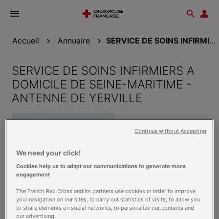
Ouvrir
Reche
Esp
le
don
menu
Accueil
Annuaire
SERVICE DE SOINS INFIRMIERS A DOMICILE DE...
SERVICE DE SOINS INFIRMIERS A
DOMICILE DE SEINE-MARITIME -
ANTENNE DE YERVILLE
Equipe spécialisée Alzheimer
Continue without Accepting
Personnes en situation de handicap
We need your click!
LOTISSEMENT LA FERME
Cookies help us to adapt our communications to generate more
Rue MAITRE HALLEY
engagement
76760 YERVILLE
The French Red Cross and its partners use cookies in order to improve
Voir sur la carte
your navigation on our sites, to carry out statistics of visits, to allow you
to share elements on social networks, to personalize our contents and
our advertising.
Contact