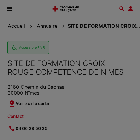
Ouvrir
Reche
Esp
le
don
menu
Accueil
Annuaire
SITE DE FORMATION CROIX-ROUGE COMPETENCE DE NIMES
Accessible PMR
SITE DE FORMATION CROIX-
ROUGE COMPETENCE DE NIMES
2160 Chemin du Bachas
30000 Nîmes
Voir sur la carte
Contact
04 66 29 50 25