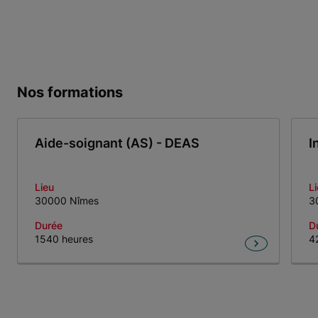
Nos formations
Aide-soignant (AS) - DEAS
I
Lieu
L
30000 Nîmes
3
Durée
D
1540 heures
4
Item 1 of 4