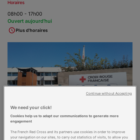
Horaires
08h00 - 17h00
Ouvert aujourd'hui
Plus d'horaires
Continue without Accepting
We need your click!
Cookies help us to adapt our communications to generate more
engagement
Croix-Rouge Compétence - Nîmes, est un
The French Red Cross and its partners use cookies in order to improve
your navigation on our sites, to carry out statistics of visits, to allow you
établissement du réseau d'écoles de la Croix-