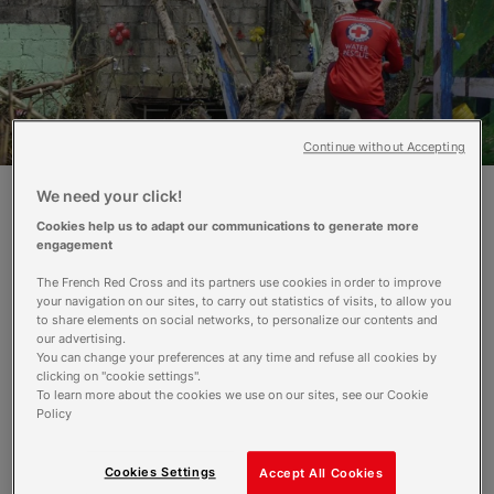
Continue without Accepting
We need your click!
Cookies help us to adapt our communications to generate more
Le super typhon Mangkhut s’est abattu
engagement
sur les Philippines samedi 15 septembre,
avant de poursuivre sa route vers Hong-
The French Red Cross and its partners use cookies in order to improve
Kong et Macao. Avec des rafales
your navigation on our sites, to carry out statistics of visits, to allow you
to share elements on social networks, to personalize our contents and
atteignant 260 km/h, Mangkhut est le
our advertising.
typhon le plus puissant de l’année dans
You can change your preferences at any time and refuse all cookies by
cette région. Aux Philippines, les dégâts
clicking on "cookie settings".
To learn more about the cookies we use on our sites, see our Cookie
humains et matériels sont
Policy
considérables. Sur place, les équipes de
la Croix-Rouge philippine apportent un
soutien sans faille aux populations
Cookies Settings
Accept All Cookies