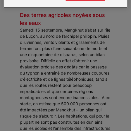
durement touchées.
Des terres agricoles noyées sous
les eaux
Samedi 15 septembre, Mangkhut s’abat sur l’île
de Luçon, au nord de l’archipel philippin. Pluies
diluviennes, vents violents et glissements de
terrain font plus d’une soixantaine de morts et
une cinquantaine de disparus, selon un bilan
provisoire. Difficile en effet d’obtenir une
évaluation précise des dégâts car le passage
du typhon a entraîné de nombreuses coupures
d’électricité et de lignes téléphoniques, tandis
que les routes restent pour beaucoup
impraticables et que certaines régions
montagneuses sont encore inaccessibles.. A ce
stade, on estime que 500 000 personnes ont
été impactées par Mangkhut – un bilan qui
risque de s’alourdir. Les habitations, qui pour la
plupart ne sont pas construites en dur, ainsi
que les écoles et l’ensemble des infrastructures