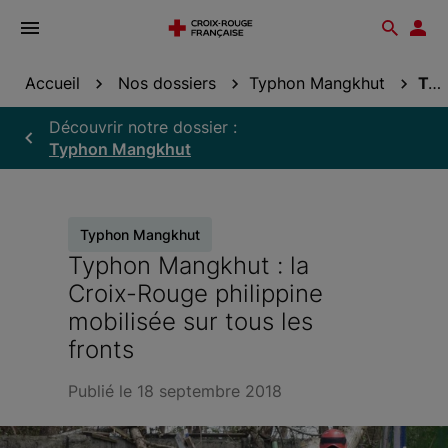
Ouvrir
Reche
Esp
le
don
menu
Accueil
Nos dossiers
Typhon Mangkhut
Typhon Mangkhut : la Croix-Rouge philippine...
Découvrir notre dossier :
Typhon Mangkhut
Typhon Mangkhut
Typhon Mangkhut : la
Croix-Rouge philippine
mobilisée sur tous les
fronts
Publié le 18 septembre 2018