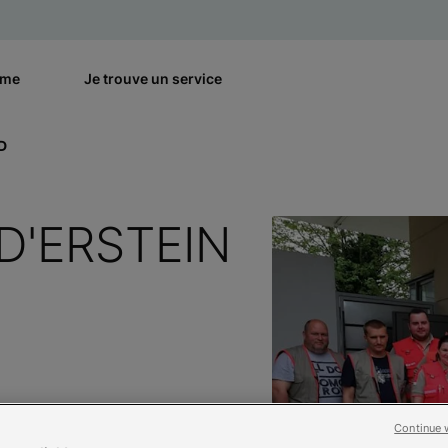
rme
Je trouve un service
D
D'ERSTEIN
Continue 