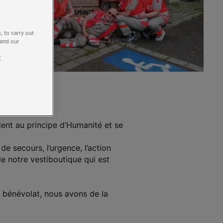
, to carry out
 and our
.
ent au principe d’Humanité et se
e secours, l’urgence, l’action
de notre vestiboutique qui est
 bénévolat, nous avons de la