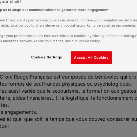
our click!
lp us to adapt our communications to generate more engagement
ires
ed Cross and its partners use cookies in order to improve your navigation on our sites
f visits, to allow you to share elements on social networks, to personalize our contents
00 - 17h00
ge your preferences at any time and refuse all cookies by clicking on "cookie settings"
rt aujourd'hui
e about the cookies we use on our sites, see our Cookie Policy
Plus d'horaires
Cookies Settings
Accept All Cookies
a Croix Rouge Française est composée de bénévoles qui croi
toutes formes de souffrances physiques ou psychologiques.
 aussi variés que le secourisme, la formation aux gestes d
taire, aides financières…), la logistique, le fonctionnement 
tés.
os engagements.
es et quel que soit le temps que vous pouvez consacrer au
ous !