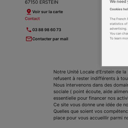
We need y
67150 ERSTEIN
Cookies he
Voir sur la carte
Contact
Hora
The French R
statistics o
14h
advertising.
03 88 98 60 73
You can chan
Ouve
To learn mor
Contacter par mail
Notre Unité Locale d’Erstein de l
refusent à rester indifférents à 
Nous intervenons dans des domaines
sociale ( point écoute, aide alimen
essentielle pour financer nos activi
Ce site vous donne une idée de n
Quelles que soient vos compétenc
place pour vous accueillir parmi n