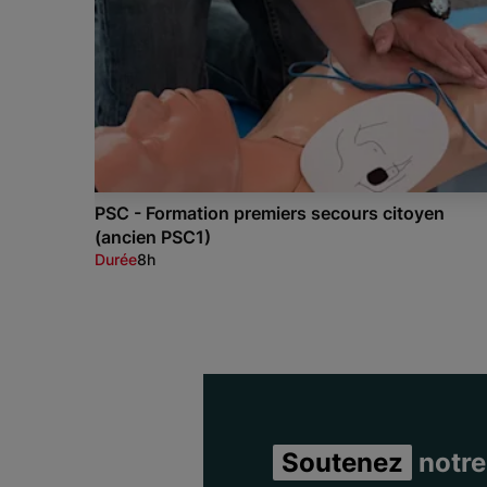
PSC - Formation premiers secours citoyen
(ancien PSC1)
Durée
8h
Item 1 of 3
Soutenez
notre