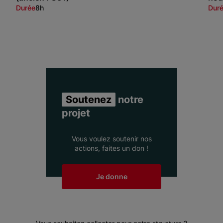
Durée
8h
Dur
Item 1 of 3
Soutenez
notre
projet
Vous voulez soutenir nos
actions, faites un don !
Je donne