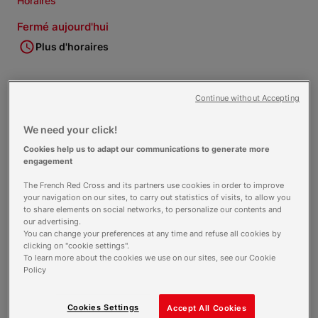
Horaires
Fermé aujourd'hui
Plus d'horaires
Nos
activités
Continue without Accepting
We need your click!
Cookies help us to adapt our communications to generate more
Accueil de jour
engagement
The French Red Cross and its partners use cookies in order to improve
your navigation on our sites, to carry out statistics of visits, to allow you
Domiciliation administrative
to share elements on social networks, to personalize our contents and
our advertising.
You can change your preferences at any time and refuse all cookies by
clicking on "cookie settings".
To learn more about the cookies we use on our sites, see our Cookie
Epicerie Sociale
Policy
Cookies Settings
Accept All Cookies