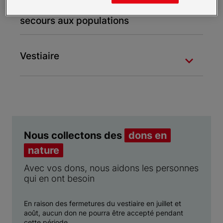
Opérations d'urgence et de
secours aux populations
Vestiaire
Nous collectons des
dons en
nature
Avec vos dons, nous aidons les personnes
qui en ont besoin
En raison des fermetures du vestiaire en juillet et
août, aucun don ne pourra être accepté pendant
cette période.