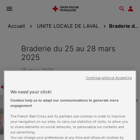
Ouvrir
Reche
Esp
le
don
menu
Accueil
UNITE LOCALE DE LAVAL
Braderie du 25 au 28 mars 2025
Braderie du 25 au 28 mars
2025
18 mars 2025
Continue without Accepting
We need your click!
Cookies help us to adapt our communications to generate more
engagement
The French Red Cross and its partners use cookies in order to improve
your navigation on our sites, to carry out statistics of visits, to allow you
to share elements on social networks, to personalize our contents and
our advertising.
You can change your preferences at any time and refuse all cookies by