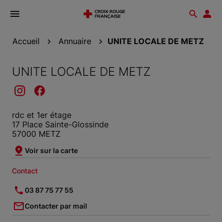
Ouvrir
Reche
Esp
le
don
menu
Accueil
Annuaire
UNITE LOCALE DE METZ
UNITE LOCALE DE METZ
rdc et 1er étage
17 Place Sainte-Glossinde
57000 METZ
Voir sur la carte
Contact
03 87 75 77 55
Contacter par mail