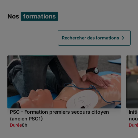
Nos
formations
Rechercher des formations
PSC - Formation premiers secours citoyen
Ini
(ancien PSC1)
nou
Durée
8h
Dur