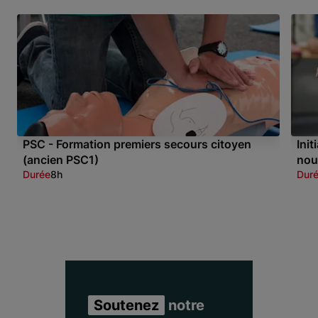
PSC - Formation premiers secours citoyen
Ini
(ancien PSC1)
nou
Durée
8h
Dur
Item 1 of 3
Soutenez
notre