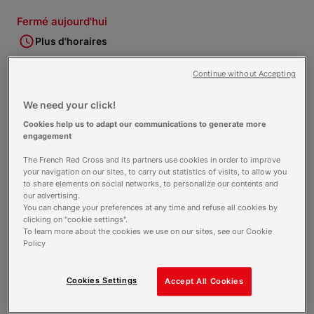
Fermé aujourd'hui
Plus d'horaires
Continue without Accepting
Nos
activités
We need your click!
Cookies help us to adapt our communications to generate more
Accueil et orientation
engagement
Apprentissage des savoirs
The French Red Cross and its partners use cookies in order to improve
Postes de secours
your navigation on our sites, to carry out statistics of visits, to allow you
to share elements on social networks, to personalize our contents and
Réseau de secours
our advertising.
You can change your preferences at any time and refuse all cookies by
Samu Social, maraudes
clicking on "cookie settings".
Urgence et autres opérations
To learn more about the cookies we use on our sites, see our Cookie
Policy
Cookies Settings
Accept All Cookies
Nos missions de
bénévolat