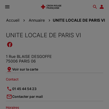
Ouvrir
Reche
Esp
le
don
menu
Accueil
Annuaire
UNITE LOCALE DE PARIS VI
UNITE LOCALE DE PARIS VI
1 Rue BLAISE DESGOFFE
75006 PARIS 06
Voir sur la carte
Contact
01 45 44 54 23
Contacter par mail
Horaires