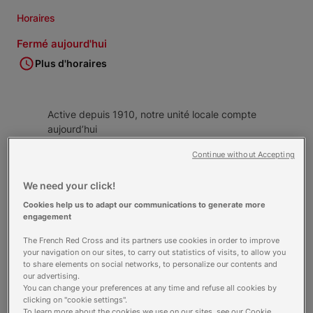
Horaires
Fermé aujourd'hui
Plus d'horaires
Active depuis 1910, notre unité locale compte
aujourd’hui
plus de 140 bénévoles
qui assurent un
Continue without Accepting
ensemble d’actions de proximité.
We need your click!
Nos missions s'articulent autour de différents
pôles :
Cookies help us to adapt our communications to generate more
Action Sociale
engagement
Epicerie Sociale
The French Red Cross and its partners use cookies in order to improve
your navigation on our sites, to carry out statistics of visits, to allow you
Maraudes
to share elements on social networks, to personalize our contents and
Aide à l'apprentissage de la langue
our advertising.
française
You can change your preferences at any time and refuse all cookies by
clicking on "cookie settings".
Urgence et Secourisme
To learn more about the cookies we use on our sites, see our Cookie