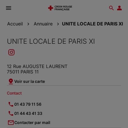
Ouvrir
Reche
Esp
le
don
menu
Accueil
Annuaire
UNITE LOCALE DE PARIS XI
UNITE LOCALE DE PARIS XI
12 Rue AUGUSTE LAURENT
75011 PARIS 11
Voir sur la carte
Contact
01 43 79 11 56
01 44 43 41 33
Contacter par mail