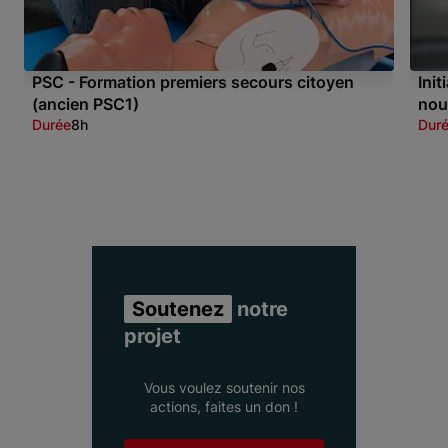
PSC - Formation premiers secours citoyen
Ini
(ancien PSC1)
nou
Durée
8h
Dur
Item 1 of 3
Soutenez
notre
projet
Vous voulez soutenir nos
actions, faites un don !