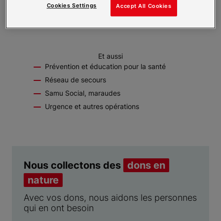
Cookies Settings
Accept All Cookies
Et aussi
Prévention et éducation pour la santé
Réseau de secours
Samu Social, maraudes
Urgence et autres opérations
Nous collectons des
dons en
nature
Avec vos dons, nous aidons les personnes
qui en ont besoin