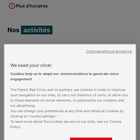
Plus d'horaires
Nos
activités
Epicerie Sociale
Continue without Accepting
We need your click!
Cookies help us to adapt our communications to generate more
La Boutique
engagement
The French Red Cross and its partners use cookies in order to improve
your navigation on our sites, to carry out statistics of visits, to allow you
to share elements on social networks, to personalize our contents and
Permanence d'accueil et
our advertising.
d'orientation
You can change your preferences at any time and refuse all cookies by
clicking on "cookie settings".
To learn more about the cookies we use on our sites, see our Cookie
Policy
Postes de secours