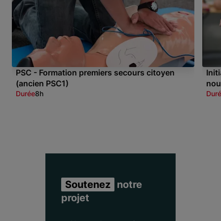
PSC - Formation premiers secours citoyen
Ini
(ancien PSC1)
nou
Durée
8h
Dur
Item 1 of 3
Soutenez
notre
projet