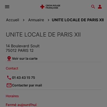
Ouvrir
Reche
Esp
le
don
menu
Accueil
Annuaire
UNITE LOCALE DE PARIS XII
UNITE LOCALE DE PARIS XII
14 Boulevard Soult
75012 PARIS 12
Voir sur la carte
Contact
01 43 43 15 75
Contacter par mail
Horaires
Fermé aujourd'hui