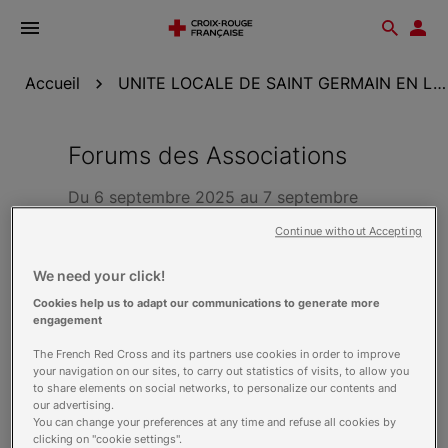
Ouvrir
Reche
Esp
le
don
menu
Accueil
UNITE LOCALE DE SAINT GERMAIN EN LAYE
Forums des Associations
Du 6 septembre 2025 au 7 septembre
2025
Continue without Accepting
We need your click!
La Croix-Rouge sera présente aux forums de St
Cookies help us to adapt our communications to generate more
Germain, Marly, Le Pecq, le Port Marly,
engagement
Chambourcy et Etang la Ville pour présenter
nos activités. Venez nous voir!
The French Red Cross and its partners use cookies in order to improve
your navigation on our sites, to carry out statistics of visits, to allow you
to share elements on social networks, to personalize our contents and
our advertising.
You can change your preferences at any time and refuse all cookies by
clicking on "cookie settings".