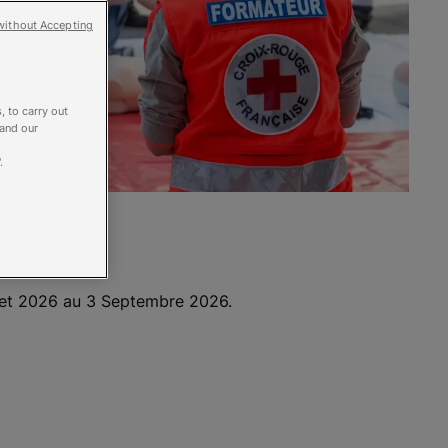
without Accepting
, to carry out
 and our
.
illet 2026 au 3 Septembre 2026.