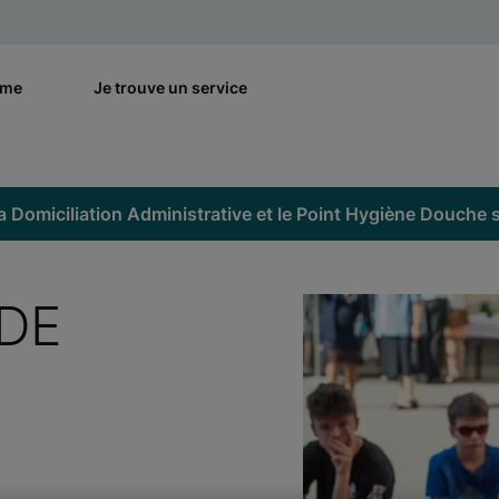
rme
Je trouve un service
a Domiciliation Administrative et le Point Hygiène Douche se
DE