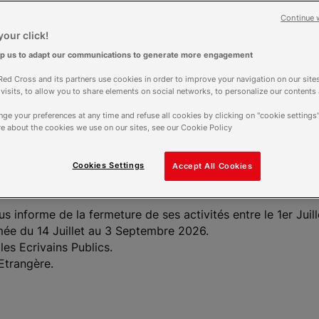
Continue 
our click!
lp us to adapt our communications to generate more engagement
ires
ed Cross and its partners use cookies in order to improve your navigation on our sites
00 - 20h00
f visits, to allow you to share elements on social networks, to personalize our contents
rt aujourd'hui
ge your preferences at any time and refuse all cookies by clicking on "cookie settings"
é le 4 septembre
e about the cookies we use on our sites, see our Cookie Policy
Plus d'horaires
Cookies Settings
Accept All Cookies
s informe de la fermeture de ses activités entre le 1er Ju
mée du 14 Juillet au 3 Septembre 2026.
es Ecrivains Publics.
Etrangère.