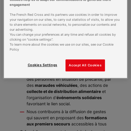
la population à travers plusieurs missions de
engagement
secours, de solidarité et de prévention.
The French Red Cross and its partners use cookies in order to improve
Nos bénévoles assurent des
dispositifs
your navigation on our sites, to carry out statistics of visits, to allow you
prévisionnels de secours
lors de
to share elements on social networks, to personalize our contents and
manifestations et participent au
réseau de
our advertising.
secours
(appels du 18 et du 15) pour
You can change your preferences at any time and refuse all cookies by
clicking on "cookie settings".
répondre aux situations d'urgence. Nous
To learn more about the cookies we use on our sites, see our Cookie
répondons également aux
situations
Policy
d'exceptions
pour prendre en charge les
personnes imliquées en lien avec les
pouvoirs publics
Cookies Settings
Accept All Cookies
Nous menons des actions sociales auprès
des personnes en situation de précarité, par
des
maraudes véhiculées
, des actions de
collecte et de distribution alimentaire
et
l'organisation d'
événements solidaires
favorisant le lien social.
Nous contribuons à la diffusion de gestes
qui sauvent en proposant des
formations
aux premiers secours
accessibles à tous