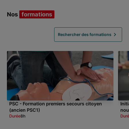
Nos
formations
Rechercher des formations
PSC - Formation premiers secours citoyen
Ini
(ancien PSC1)
nou
Durée
8h
Dur
Item 1 of 3