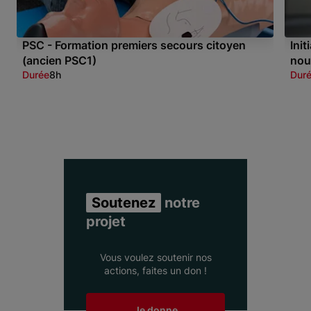
PSC - Formation premiers secours citoyen
Ini
(ancien PSC1)
nou
Durée
8h
Dur
Item 1 of 3
Soutenez
notre
projet
Vous voulez soutenir nos
actions, faites un don !
Je donne