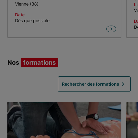
Vienne (38)
L
V
Date
Dès que possible
D
D
Item 1 of 2
Nos
formations
Rechercher des formations