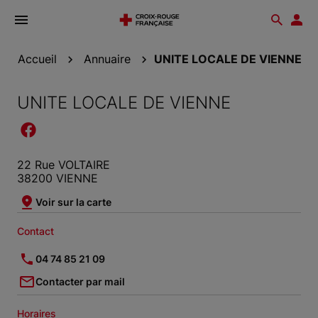
Ouvrir
Reche
Esp
le
don
menu
Accueil
Annuaire
UNITE LOCALE DE VIENNE
UNITE LOCALE DE VIENNE
22 Rue VOLTAIRE
38200 VIENNE
Voir sur la carte
Contact
04 74 85 21 09
Contacter par mail
Horaires