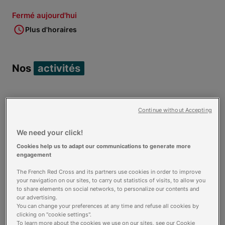
Fermé aujourd'hui
Plus d'horaires
Nos
activités
Accueil de jour
Continue without Accepting
We need your click!
Croix-Rouge sur roues
Cookies help us to adapt our communications to generate more
engagement
The French Red Cross and its partners use cookies in order to improve
your navigation on our sites, to carry out statistics of visits, to allow you
Distribution alimentaire
to share elements on social networks, to personalize our contents and
our advertising.
You can change your preferences at any time and refuse all cookies by
clicking on "cookie settings".
To learn more about the cookies we use on our sites, see our Cookie