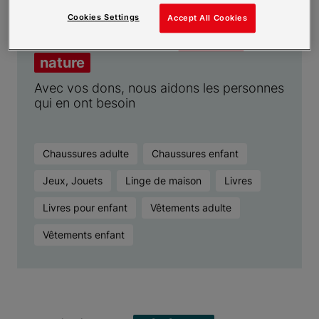
Cookies Settings
Accept All Cookies
Nous collectons des
dons en
nature
Avec vos dons, nous aidons les personnes
qui en ont besoin
Chaussures adulte
Chaussures enfant
Jeux, Jouets
Linge de maison
Livres
Livres pour enfant
Vêtements adulte
Vêtements enfant