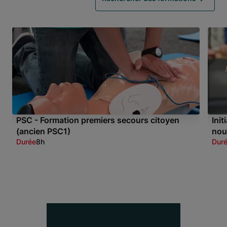
PSC - Formation premiers secours citoyen
Ini
(ancien PSC1)
nou
Durée
8h
Dur
Item 1 of 3