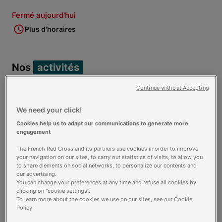
Fermé aujourd'hui
Plus d'horaires
Nos
activités
Continue without Accepting
La Boutique
We need your click!
Cookies help us to adapt our communications to generate more
engagement
The French Red Cross and its partners use cookies in order to improve
your navigation on our sites, to carry out statistics of visits, to allow you
to share elements on social networks, to personalize our contents and
Et aussi
our advertising.
Appels de convivialité
You can change your preferences at any time and refuse all cookies by
Postes de secours
clicking on "cookie settings".
To learn more about the cookies we use on our sites, see our Cookie
Policy