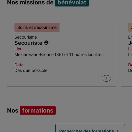
Nos missions de
bénévolat
Soins et secourisme
Secourisme
E
Secouriste ⛑️
J
Lieu
L
Mézières-en-Brenne (36) et 11 autres localités
L
Date
D
Dès que possible
D
Item 1 of 6
Nos
formations
Rechercher des formations