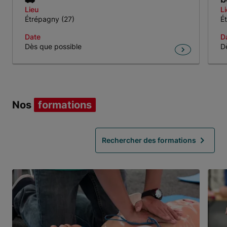
Lieu
L
Étrépagny (27)
É
Date
D
Dès que possible
D
Item 1 of 4
Nos
formations
Rechercher des formations