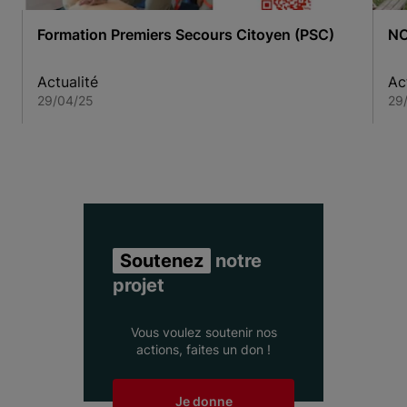
Formation Premiers Secours Citoyen (PSC)
NO
Actualité
Ac
29/04/25
29
Item 1 of 7
Soutenez
notre
projet
Vous voulez soutenir nos
actions, faites un don !
Je donne