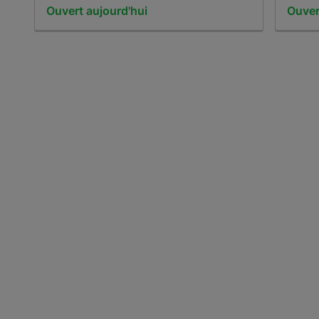
Ouvert aujourd'hui
Ouver
Item 1 of 7