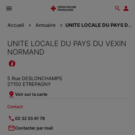
Ouvrir
Reche
Esp
le
don
menu
Accueil
Annuaire
UNITE LOCALE DU PAYS DU VEXIN NORMAND
UNITE LOCALE DU PAYS DU VEXIN
NORMAND
5 Rue DESLONCHAMPS
27150 ETREPAGNY
Voir sur la carte
Contact
02 32 55 91 78
Contacter par mail