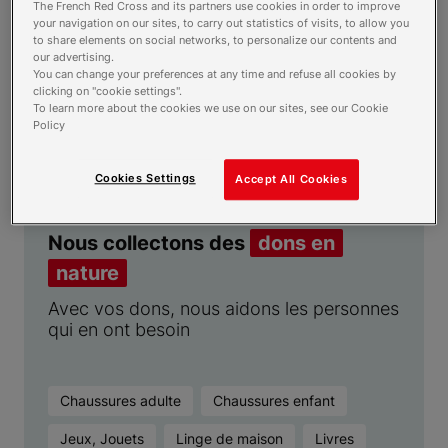
The French Red Cross and its partners use cookies in order to improve
your navigation on our sites, to carry out statistics of visits, to allow you
to share elements on social networks, to personalize our contents and
our advertising.
Et aussi
You can change your preferences at any time and refuse all cookies by
clicking on "cookie settings".
Action éducative ponctuelle
To learn more about the cookies we use on our sites, see our Cookie
Aides financières
Policy
Cookies Settings
Accept All Cookies
Nous collectons des
dons en
nature
Avec vos dons, nous aidons les personnes
qui en ont besoin
Chaussures adulte
Chaussures enfant
Jeux, Jouets
Linge de maison
Livres