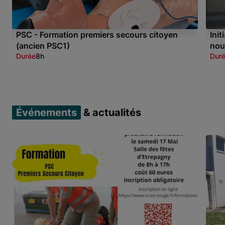
PSC - Formation premiers secours citoyen
Ini
(ancien PSC1)
nou
Durée
8h
Dur
Item 1 of 3
Événements
& actualités