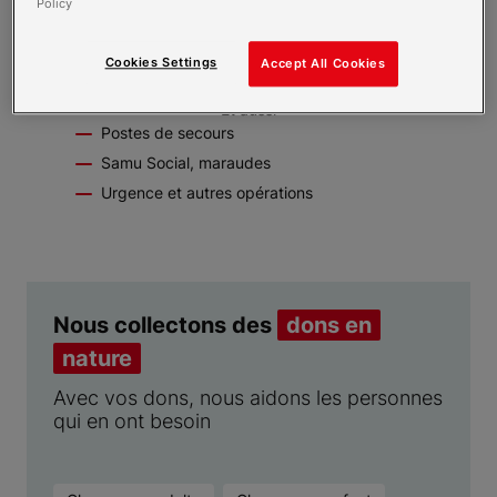
Policy
Cookies Settings
Accept All Cookies
Et aussi
Postes de secours
Samu Social, maraudes
Urgence et autres opérations
Nous collectons des
dons en
nature
Avec vos dons, nous aidons les personnes
qui en ont besoin