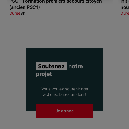
PSC - Formation premiers secours citoyen
Ini
(ancien PSC1)
nou
Durée
8h
Dur
Item 1 of 3
Soutenez
notre
projet
Vous voulez soutenir nos
actions, faites un don !
Je donne