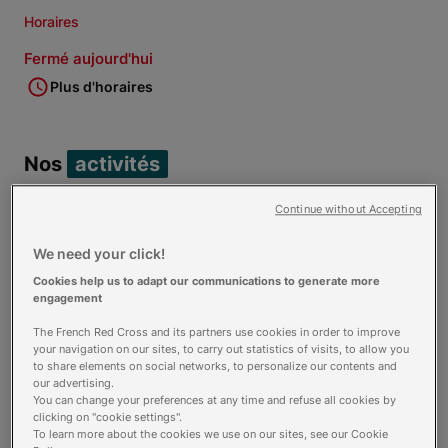
Horaires
Fermé aujourd'hui
Plus d'horaires
Nos
activités
Continue without Accepting
Distribution alimentaire (2)
We need your click!
Cookies help us to adapt our communications to generate more
engagement
La Boutique (2)
The French Red Cross and its partners use cookies in order to improve
your navigation on our sites, to carry out statistics of visits, to allow you
to share elements on social networks, to personalize our contents and
our advertising.
Permanence d'accueil et
You can change your preferences at any time and refuse all cookies by
clicking on "cookie settings".
d'orientation (2)
To learn more about the cookies we use on our sites, see our Cookie