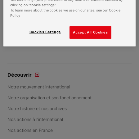
Lieu
clicking on "cookie settings".
45250 Briare
To learn more about the cookies we use on our sites, see our Cookie
Policy
Durée
140 heures
Cookies Settings
Accept All Cookies
Item 1 of 1
Découvrir
Notre mouvement international
Notre organisation et son fonctionnement
Notre histoire et nos archives
Nos actions à l'international
Nos actions en France