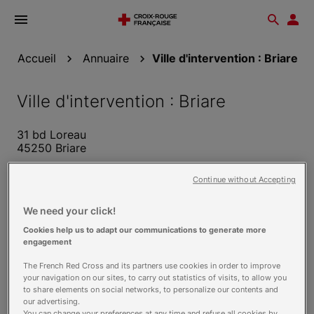
Ouvrir
Reche
Esp
le
don
menu
Accueil
Annuaire
Ville d'intervention : Briare
Ville d'intervention : Briare
31 bd Loreau
45250 Briare
Voir sur la carte
Continue without Accepting
We need your click!
Cookies help us to adapt our communications to generate more
Nos formations
engagement
The French Red Cross and its partners use cookies in order to improve
your navigation on our sites, to carry out statistics of visits, to allow you
Assistant de soins en gérontologie
to share elements on social networks, to personalize our contents and
our advertising.
(ASG)
You can change your preferences at any time and refuse all cookies by