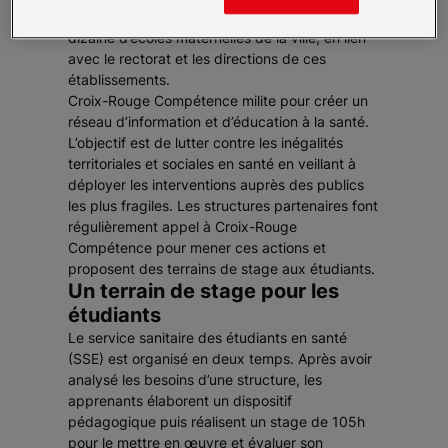
d’éducation adapté qui a été diffusé dans une
dizaine d’écoles maternelles de la ville, en lien
avec le rectorat et les directions de ces
établissements.
Croix-Rouge Compétence milite pour créer un
réseau d’information et d’éducation à la santé.
L’objectif est de lutter contre les inégalités
territoriales et sociales en santé en veillant à
déployer les interventions auprès des publics
les plus fragiles. Les structures partenaires font
régulièrement appel à Croix-Rouge
Compétence pour mener ces actions et
proposent des terrains de stage aux étudiants.
Un terrain de stage pour les
étudiants
Le service sanitaire des étudiants en santé
(SSE) est organisé en deux temps. Après avoir
analysé les besoins d’une structure, les
apprenants élaborent un dispositif
pédagogique puis réalisent un stage de 105h
pour le mettre en œuvre et évaluer son