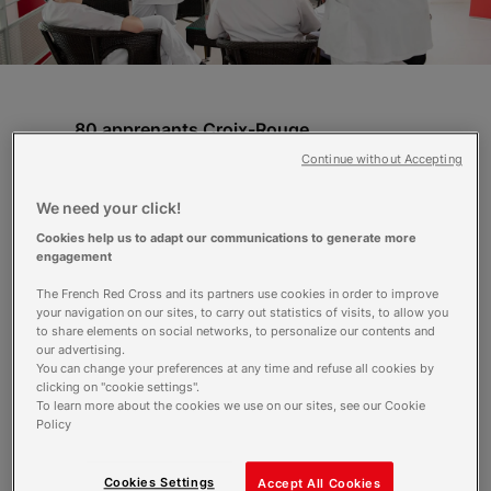
80 apprenants Croix-Rouge
Compétence Île-de-France ont élaboré
Continue without Accepting
et mis en œuvre des projets d’éducation
à la santé destinés à des publics cibles
We need your click!
leur territoire.
Cookies help us to adapt our communications to generate more
engagement
Une action sur le territoire
The French Red Cross and its partners use cookies in order to improve
Croix-Rouge Compétence tient à développer
your navigation on our sites, to carry out statistics of visits, to allow you
ses activités avec les territoires. Ainsi, les
to share elements on social networks, to personalize our contents and
apprenants de son site de Mantes-la-Jolie ont
our advertising.
You can change your preferences at any time and refuse all cookies by
analysé les besoins du Mantois, en lien avec les
clicking on "cookie settings".
demandes de partenaires locaux. Le contrat
To learn more about the cookies we use on our sites, see our Cookie
local de santé ayant notamment diagnostiqué
Policy
un problème d’hygiène bucco-dentaire chez
les plus jeunes, les futurs infirmiers de Mantes-
Cookies Settings
Accept All Cookies
la-Jolie ont mis en place un dispositif