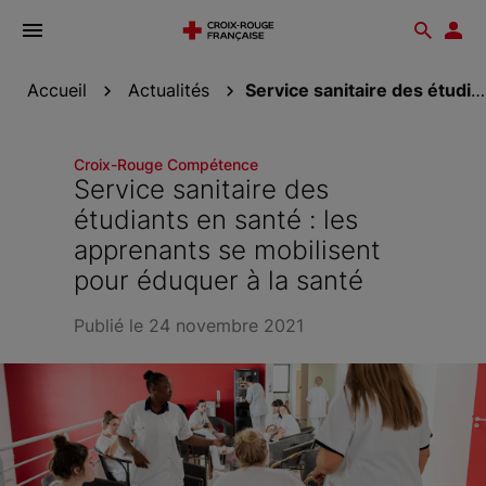
Ouvrir
Reche
Esp
le
don
menu
Accueil
Actualités
Service sanitaire des étudiants en santé : les...
Croix-Rouge Compétence
Service sanitaire des
étudiants en santé : les
apprenants se mobilisent
pour éduquer à la santé
Publié le 24 novembre 2021