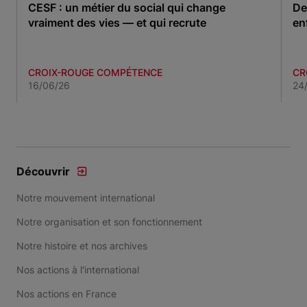
CESF : un métier du social qui change
De
vraiment des vies — et qui recrute
en
CROIX-ROUGE COMPÉTENCE
CR
16/06/26
24
Item 1 of 3
Découvrir
Notre mouvement international
Notre organisation et son fonctionnement
Notre histoire et nos archives
Nos actions à l'international
Nos actions en France