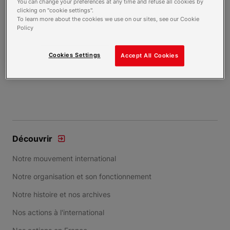
You can change your preferences at any time and refuse all cookies by
clicking on "cookie settings".
To learn more about the cookies we use on our sites, see our Cookie
Policy
Cookies Settings
Accept All Cookies
Jeunes en prison : plaidoyer du GNPC
Item 1 of 1
Découvrir
Notre mouvement international
Notre organisation et son fonctionnement
Notre histoire et nos archives
Nos actions à l'international