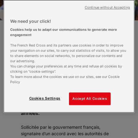
Continue without Accepting
We need your click!
Cookies help us to adapt our communications to generate more
engagement
Le tsunami a mis en exergue les
vulnérabilités et l’impréparation à la fois
The French Red Cross and its partners use cookies in order to improve
your navigation on our sites, to carry out statistics of visits, to allow you
des pays et des populations. L’océan
to share elements on social networks, to personalize our contents and
indien, et en particulier l’Indonésie, sont
our advertising.
pourtant exposés à des catastrophes
You can change your preferences at any time and refuse all cookies by
clicking on "cookie settings".
naturelles récurrentes (plus de 300
To learn more about the cookies we use on our sites, see our Cookie
inondations entre 1999 et 2004, 65
Policy
séismes, 16 éruptions volcaniques, etc.)
qui ont provoqué la mort de 300 000
Cookies Settings
Accept All Cookies
personnes et le déplacement de millions
de sinistrés au cours de ces dernières
années.
Sollicitée par le gouvernement français,
signataire d’un accord avec les autorités de