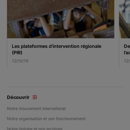
Les plateformes d’intervention régionale
De
(PIR)
l’a
12/10/10
12
Item 1 of 3
Découvrir
Notre mouvement international
Notre organisation et son fonctionnement
Notre histoire et nos archives