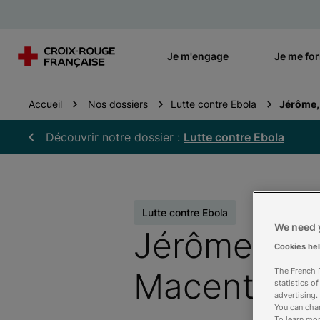
Je m'engage
Je me fo
Accueil
Nos dossiers
Lutte contre Ebola
Jérôme,
Découvrir notre dossier :
Lutte contre Ebola
Lutte contre Ebola
We need y
Jérôme, coo
Cookies he
Macenta
The French R
statistics o
advertising.
You can chan
To learn mor