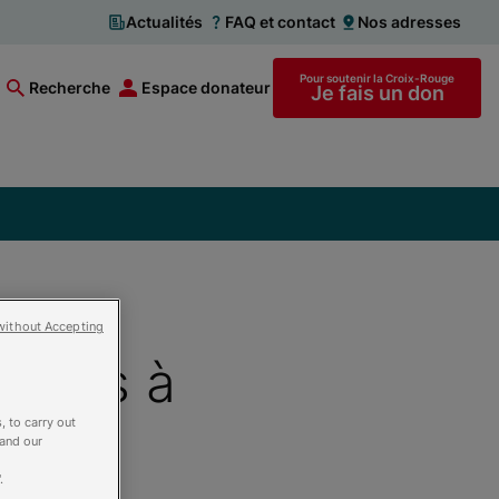
Actualités
FAQ et contact
Nos adresses
Pour soutenir la Croix-Rouge
Recherche
Espace donateur
Je fais un don
without Accepting
tions à
, to carry out
 and our
.