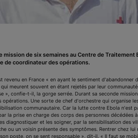
e mission de six semaines au Centre de Traitement 
ôle de coordinateur des opérations.
est revenu en France «
en ayant le sentiment d'abandonner de
, qui meurent souvent en étant rejetés par leur communauté o
se
», confie-t-il, la gorge serrée. Durant sa seconde missio
s opérations. Une sorte de chef d'orchestre qui organise l
ibilisation communautaire. Car la lutte contre Ebola n'est p
r la prise en charge des corps des personnes décédées à d
diagnostiquer et les soigner, par la sensibilisation des vil
e ou un voisin présente des symptômes. Rentrer chez lui n'
er son poste, on se sent responsable
», dit-il. «
Il faut se mob