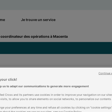
rme
Je trouve un service
 coordinateur des opérations à Macenta
Continue 
our click!
rdinateur des opéra
lp us to adapt our communications to generate more engagement
ed Cross and its partners use cookies in order to improve your navigation on our sites
f visits, to allow you to share elements on social networks, to personalize our contents
ge your preferences at any time and refuse all cookies by clicking on "cookie settings"
e about the cookies we use on our sites, see our Cookie Policy