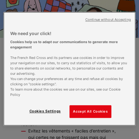
Continue without Accepting
We need your click!
Cookies help us to adapt our communications to generate more
engagement
Les industries textiles classiques
The French Red Cross and its partners use cookies in order to improve
utilisent des procédés de fabrication
your navigation on our sites, to carry out statistics of visits, to allow you
to share elements on social networks, to personalize our contents and
nocifs pour l’environnement et des
our advertising.
substances toxiques, aussi appelées
You can change your preferences at any time and refuse all cookies by
perturbateurs endocriniens, qui une fois
clicking on "cookie settings".
libérées peuvent être nocives pour
To learn more about the cookies we use on our sites, see our Cookie
Policy
l’enfant.
Pour vous aider à vous y retrouver, voici
Cookies Settings
Accept All Cookies
quelques règles à respecter avant et après
l’achat :
Evitez les vêtements « faciles d’entretien »,
qui certes ne se froissent pas mais qui