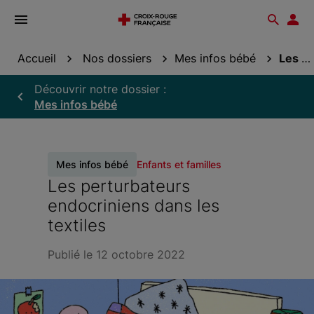
Ouvrir
Reche
Esp
le
don
menu
Accueil
Nos dossiers
Mes infos bébé
Les perturbateurs endocriniens dans les textiles
Découvrir notre dossier :
Mes infos bébé
Mes infos bébé
Enfants et familles
Les perturbateurs
endocriniens dans les
textiles
Publié le 12 octobre 2022