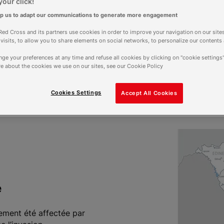
our click!
lp us to adapt our communications to generate more engagement
ed Cross and its partners use cookies in order to improve your navigation on our sites
f visits, to allow you to share elements on social networks, to personalize our contents
ge your preferences at any time and refuse all cookies by clicking on "cookie settings"
e about the cookies we use on our sites, see our Cookie Policy
Cookies Settings
Accept All Cookies
e
lement été affectée par