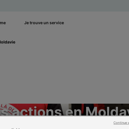
rme
Je trouve un service
Moldavie
s actions en Molda
Continue 