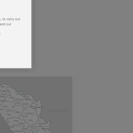
, to carry out
 and our
.