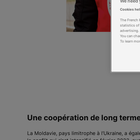
We need y
Cookies he
The French R
statistics o
advertising.
You can chan
To learn mor
Une coopération de long term
La Moldavie, pays limitrophe à l’Ukraine, a éga