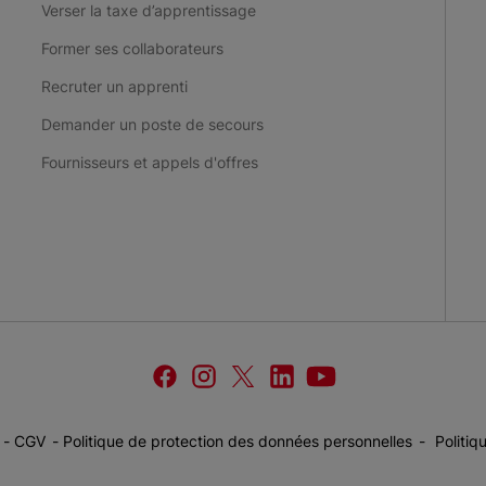
Verser la taxe d’apprentissage
Former ses collaborateurs
Recruter un apprenti
Demander un poste de secours
Fournisseurs et appels d'offres
facebook
instagram
twitter
linkedin
youtube
Croix-
Croix-
Croix-
Croix-
Croix-
Rouge
Rouge
Rouge
Rouge
Rouge
française
française
française
française
française
CGV
Politique de protection des données personnelles
Politiq