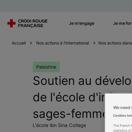
Je m'engage
Je me fo
Accueil
Nos actions à l'international
Nos actions dans l
Palestine
Soutien au dével
de l'école d'infirm
We need y
sages-femmes
Cookies he
L'école Ibn Sina College
The French R
statistics o