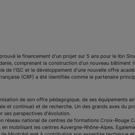
ouvé le financement d'un projet sur 5 ans pour le Ibn Sina
rdanie, comprenant la construction d'un nouveau bâtiment 
égie de l'ISC et le développement d'une nouvelle offre acad
ançaise (CRF) a été identifiée comme le partenaire princi
rnisation de son offre pédagogique, de ses équipements ai
ale et continue) et de recherche. Un des grands axes du proj
er ses perspectives d'évolution.
n réseau national de centres de formations Croix-Rouge Co
s, en mobilisant les centres Auvergne-Rhône-Alpes. Egalemen
é de Montréal met à contribution son expertise technique et u