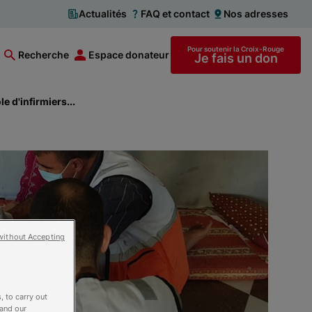
Actualités
FAQ et contact
Nos adresses
Pour soutenir la Croix-Rouge
Recherche
Espace donateur
Je fais un don
e d'infirmiers...
without Accepting
, to carry out
 and our