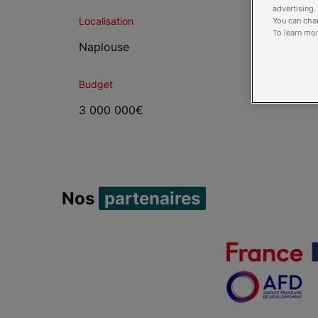
advertising.
Localisation
You can chan
To learn mor
Naplouse
Budget
3 000 000€
Nos
partenaires