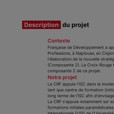
Item 1 of 3
Description
du projet
Contexte
Française de Développement a appr
Professions, à Naplouse, en Cisjo
l'élaboration de la nouvelle strat
(Composante 2). La Croix-Rouge fr
composante 2 de ce projet.
Notre projet
La CRF appuie l'ISC dans la mode
tant que centre de formation (initi
long terme de l'ISC afin d'envisag
La CRF s'appuie notamment sur so
formations initiales paramédicale
Internationale (USI) de l'Universit