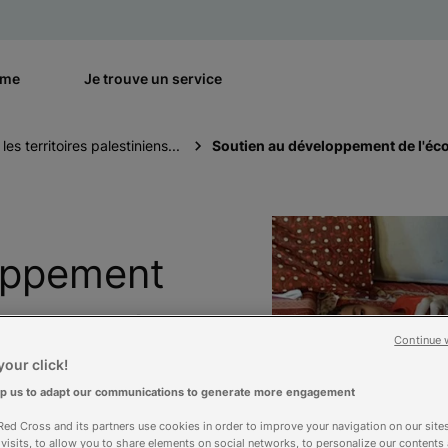
rme
Je trouve un service
es territoires palestiniens...
Soutien au développement de l'écol
oppement
iers et de
Continue 
our click!
lp us to adapt our communications to generate more engagement
ed Cross and its partners use cookies in order to improve your navigation on our sites
f visits, to allow you to share elements on social networks, to personalize our contents