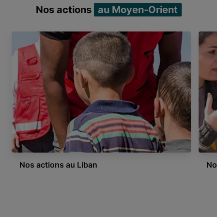
Nos actions
au Moyen-Orient
Nos actions au Liban
No
Item 1 of 4