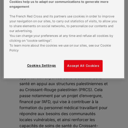
Cookies help us to adapt our communications to generate more
engagement
The French Red Cross and its partners use cookies in order to improve
your navigation on our sites, to carry out statistics of visits, to allow you
to share elements on social networks, to personalize our contents and
Santé
our advertising.
You can change your preferences at any time and refuse all cookies by
clicking on "cookie settings".
To learn more about the cookies we use on our sites, see our Cookie
Policy
Présente en Cisjordanie jusqu'en 2009, la
Cookies Settings
Accept All Cookies
Croix-Rouge française revient en 2022 pour
apporter son expertise dans le secteur de la
santé en appui aux structures palestiniennes et
au Croissant-Rouge palestinien (PRCS). Cela
passe notamment par un projet d’envergure,
financé par l’AFD, qui vise à contribuer à la
formation du personnel médical travaillant pour
répondre aux besoins des communautés
locales vulnérables, et ainsi renforcer les
capacités de soins de santé du Croissant-