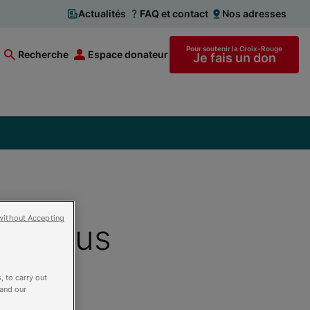
Actualités
FAQ et contact
Nos adresses
Pour soutenir la Croix-Rouge
Recherche
Espace donateur
Je fais un don
without Accepting
l « Tous
, to carry out
 and our