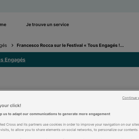
rme
Je trouve un service
agés
Francesco Rocca sur le Festival « Tous Engagés !...
ous Engagés
Continue 
occa sur le Festiva
our click!
lp us to adapt our communications to generate more engagement
ed Cross and its partners use cookies in order to improve your navigation on our sites
f visits, to allow you to share elements on social networks, to personalize our contents