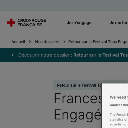
Je m'engage
Je me fo
Accueil
Nos dossiers
Retour sur le Festival Tous Eng
Découvrir notre dossier :
Retour sur le Festival T
Retour sur le Festival Tous Engagés
Francesco R
We need y
Cookies he
Engagés ! »
The French R
statistics o
advertising.