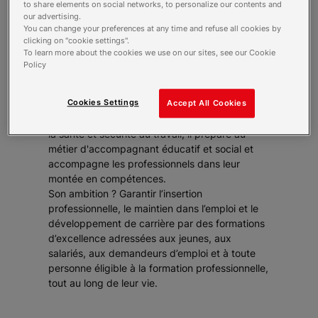
to share elements on social networks, to personalize our contents and
our advertising.
You can change your preferences at any time and refuse all cookies by
clicking on "cookie settings".
To learn more about the cookies we use on our sites, see our Cookie
Policy
Croix-Rouge Compétence - Brignoles, est un
établissement du réseau d'écoles de la Croix-
Cookies Settings
Accept All Cookies
Rouge française. Spécialiste de la formation
dans les domaines du sanitaire, du social et de
la santé et sécurité au travail, il prépare au
métier d'accompagnant éducatif et social et
accompagne les professionnels dans leur
montée en compétences.
Son ambition ? Garantir l’insertion
professionnelle, le maintien dans l’emploi et le
développement de carrière par des formations
d’excellence adressées aux jeunes, aux
salariés, aux demandeurs d’emploi et à toute
personne éligible à la formation professionnelle,
tout au long de leur vie.