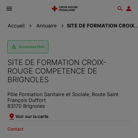
Ouvrir
Reche
Esp
le
don
menu
Accueil
Annuaire
SITE DE FORMATION CROIX-ROUGE COMPETENCE DE...
Accessible PMR
SITE DE FORMATION CROIX-
ROUGE COMPETENCE DE
BRIGNOLES
Pôle Formation Sanitaire et Sociale, Route Saint
François Duffort
83170 Brignoles
Voir sur la carte
Contact