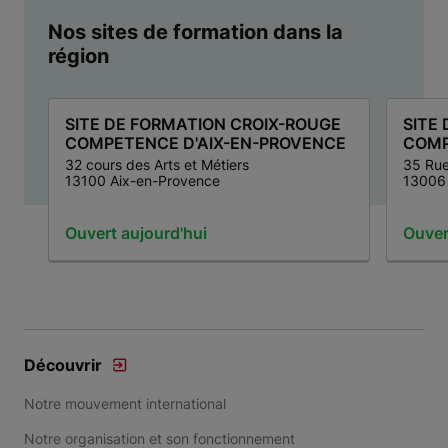
Nos sites de formation dans la
région
SITE DE FORMATION CROIX-ROUGE
SITE
COMPETENCE D'AIX-EN-PROVENCE
COMP
32 cours des Arts et Métiers
35 Rue
13100 Aix-en-Provence
13006 
Ouvert aujourd'hui
Ouver
Item 1 of 4
Découvrir
Notre mouvement international
Notre organisation et son fonctionnement