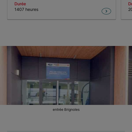
Durée
D
1407 heures
2
Item 1 of 2
entrée Brignoles