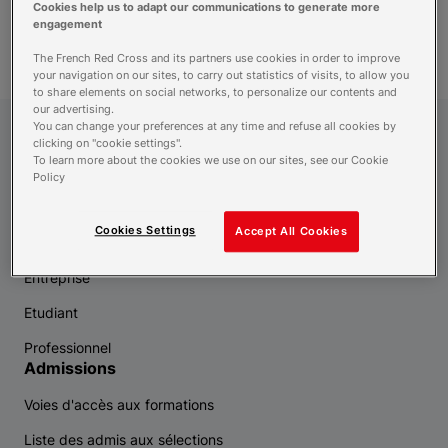
Cookies help us to adapt our communications to generate more
recherche
engagement
The French Red Cross and its partners use cookies in order to improve
your navigation on our sites, to carry out statistics of visits, to allow you
to share elements on social networks, to personalize our contents and
our advertising.
You can change your preferences at any time and refuse all cookies by
Croix-Rouge Compétence
clicking on "cookie settings".
To learn more about the cookies we use on our sites, see our Cookie
Policy
Vous êtes
Cookies Settings
Accept All Cookies
Demandeur d'emploi
Entreprise
Etudiant
Professionnel
Admissions
Voies d'accès aux formations
Liste des admis aux sélections