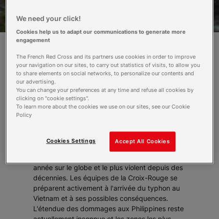
We need your click!
Cookies help us to adapt our communications to generate more
engagement
The French Red Cross and its partners use cookies in order to improve
Le passage aux Philippines du typhon
your navigation on our sites, to carry out statistics of visits, to allow you
Haiyan aurait fait environ 10 000 morts
to share elements on social networks, to personalize our contents and
et 2000 disparus selon la Croix-Rouge
our advertising.
You can change your preferences at any time and refuse all cookies by
philippine. Le typhon a ensuite touché
clicking on "cookie settings".
terre au Vietnam.
To learn more about the cookies we use on our sites, see our Cookie
Policy
Avec des vents ayant atteint les 315 km/heure
et des vagues de trois mètres de haut au cours
Cookies Settings
Accept All Cookies
de son passage aux Philippines, Haiyan est le
typhon le plus puissant à être survenu cette
année sur le globe et le plus violent depuis des
décennies. Les équipes de la Croix-Rouge se
préparent activement à l'arrivée du typhon au
Vietnam et à ses possibles conséquences.
L'étendue des dommages aux Philippines reste
actuellement inconnue et les zones les plus