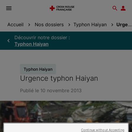
Ouvrir
Reche
Esp
le
don
menu
Accueil
Nos dossiers
Typhon Haiyan
Urgence typhon Haiyan
Découvrir notre dossier :
Typhon Haiyan
Typhon Haiyan
Urgence typhon Haiyan
Publié le 10 novembre 2013
Continue without Accepting