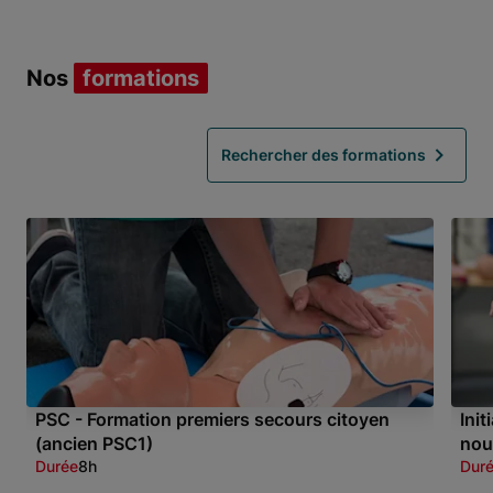
Item 1 of 3
Nos
formations
Rechercher des formations
PSC - Formation premiers secours citoyen
Ini
(ancien PSC1)
nou
Durée
8h
Dur