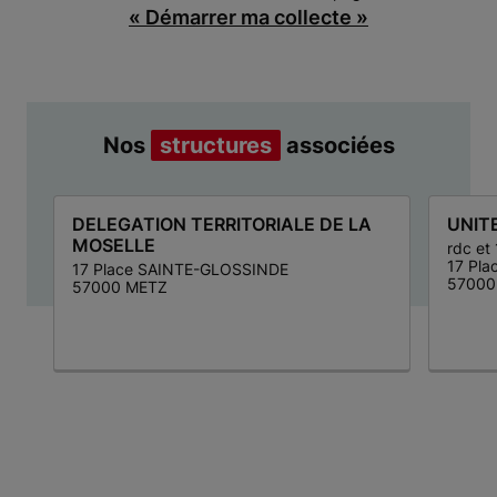
« Démarrer ma collecte »
Nos
structures
associées
DELEGATION TERRITORIALE DE LA
UNIT
MOSELLE
rdc et
17 Pla
17 Place SAINTE-GLOSSINDE
57000
57000 METZ
Item 1 of 3