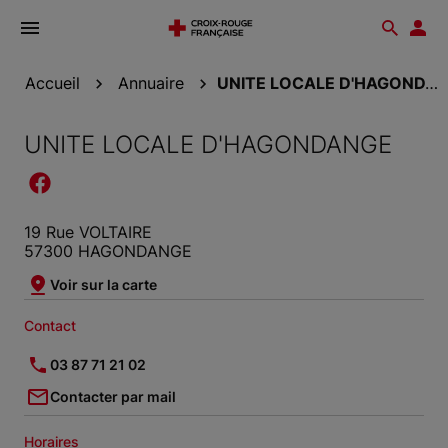
Ouvrir
Reche
Esp
le
don
menu
Accueil
Annuaire
UNITE LOCALE D'HAGONDANGE
UNITE LOCALE D'HAGONDANGE
19 Rue VOLTAIRE
57300 HAGONDANGE
Voir sur la carte
Contact
03 87 71 21 02
Contacter par mail
Horaires