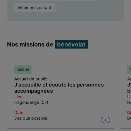
Vêtements enfant
Nos missions de
bénévolat
Social
Accueil de public
A
J'accueille et écoute les personnes
J
accompagnées
b
Lieu
L
Hagondange (57)
H
Date
D
Dès que possible
D