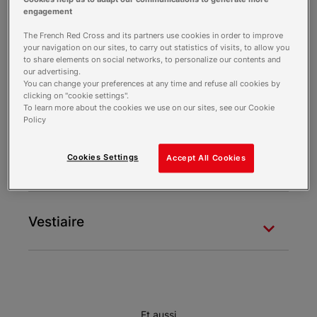
engagement
The French Red Cross and its partners use cookies in order to improve
Aide financière
your navigation on our sites, to carry out statistics of visits, to allow you
to share elements on social networks, to personalize our contents and
our advertising.
You can change your preferences at any time and refuse all cookies by
clicking on "cookie settings".
Distribution alimentaire (2)
To learn more about the cookies we use on our sites, see our Cookie
Policy
Cookies Settings
Accept All Cookies
La Boutique (2)
Vestiaire
Et aussi