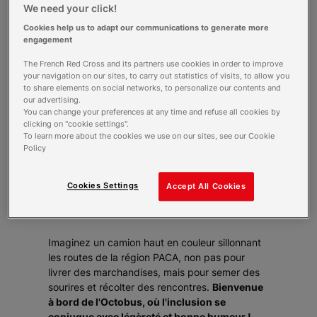
We need your click!
Cookies help us to adapt our communications to generate more
engagement
The French Red Cross and its partners use cookies in order to improve
Les personnes en situation de handicap
your navigation on our sites, to carry out statistics of visits, to allow you
se sentent souvent beaucoup plus
to share elements on social networks, to personalize our contents and
isolées que les autres ; leur handicap les
our advertising.
You can change your preferences at any time and refuse all cookies by
obligeant souvent à renoncer à
clicking on "cookie settings".
maintenir une vie sociale… Alors, dans la
To learn more about the cookies we use on our sites, see our Cookie
région Sud, l’Octobus prend la route et
Policy
va à la rencontre de personnes
concernées par le handicap, pour leur
Cookies Settings
Accept All Cookies
apporter des solutions qui pourront
améliorer leur quotidien.
Imaginez un camion haut en couleur sillonnant
les routes de la région PACA, non pas pour
livrer des marchandises, mais pour semer des
sourires et récolter des rencontres.
Bienvenue
à bord de l'Octobus, où l'inclusion se
conjugue avec légèreté et bonne humeur !