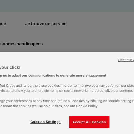
rme
Je trouve un service
ersonnes handicapées
Continue 
our click!
lp us to adapt our communications to generate more engagement
ed Cross and its partners use cookies in order to improve your navigation on our sites
f visits, to allow you to share elements on social networks, to personalize our contents
internationale des 
ge your preferences at any time and refuse all cookies by clicking on "cookie settings"
e about the cookies we use on our sites, see our Cookie Policy
handicapées
Cookies Settings
Accept All Cookies