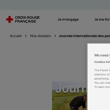
Je m'engage
Je me fo
Accueil
Nos dossiers
Journée internationale des p
We need y
Cookies he
The French R
statistics o
advertising.
Journée 
You can chan
To learn mor