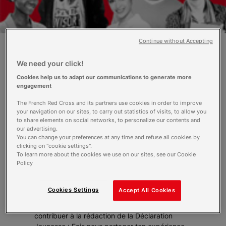
Continue without Accepting
La Déclaration Jeunesse sera rédigée et
We need your click!
proclamée par des jeunes lors des
Cookies help us to adapt our communications to generate more
Assises de la Jeunesse de la Croix-
engagement
Rouge française elle vise à interpeller
The French Red Cross and its partners use cookies in order to improve
toute l’association sur le rôle et la place
your navigation on our sites, to carry out statistics of visits, to allow you
des jeunes en son sein.
to share elements on social networks, to personalize our contents and
our advertising.
You can change your preferences at any time and refuse all cookies by
les préinscriptions pour les Assises de la
clicking on "cookie settings".
Jeunesses sont closes mais vous pouvez vous
To learn more about the cookies we use on our sites, see our Cookie
exprimer en contribuant à la déclaration
Policy
jeunesse qui sera proclamée le 25 avril lors des
Assises ! Votre contribution permettra d’enrichir
Cookies Settings
Accept All Cookies
cette déclaration, nous en avons besoin !
Appel à tous les jeunes de la Croix-Rouge pour
contribuer à la rédaction de la Déclaration