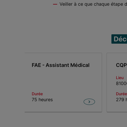
Veiller à ce que chaque étape 
Déc
FAE - Assistant Médical
CQP 
Lieu
8100
Durée
Durée
75 heures
279 
Item 1 of 4