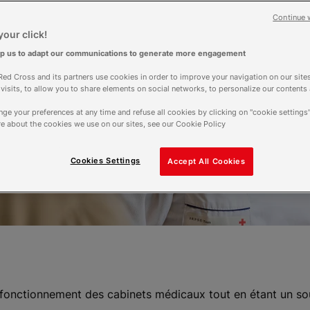
Continue 
our click!
lp us to adapt our communications to generate more engagement
ed Cross and its partners use cookies in order to improve your navigation on our sites
f visits, to allow you to share elements on social networks, to personalize our contents
ge your preferences at any time and refuse all cookies by clicking on "cookie settings"
e about the cookies we use on our sites, see our Cookie Policy
Cookies Settings
Accept All Cookies
 fonctionnement des cabinets médicaux tout en étant un so