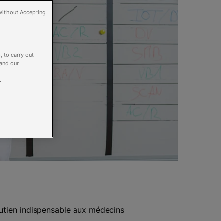
without Accepting
, to carry out
 and our
.
utien indispensable aux médecins