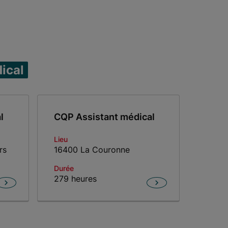
ical
l
CQP Assistant médical
Lieu
rs
16400 La Couronne
Durée
279 heures