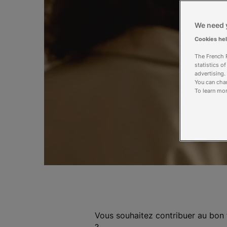
We need y
Cookies he
The French R
statistics o
advertising.
You can chan
To learn mor
Vous souhaitez contribuer au bon