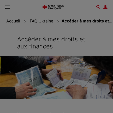
Ouvrir
Reche
Esp
le
don
menu
Accueil
FAQ Ukraine
Accéder à mes droits et aux finances
Accéder à mes droits et
aux finances