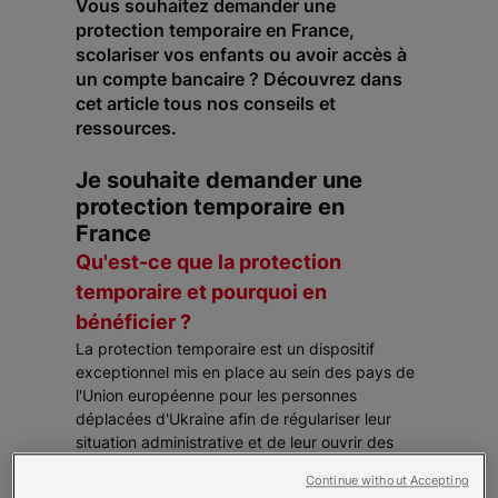
Vous souhaitez demander une
protection temporaire en France,
scolariser vos enfants ou avoir accès à
un compte bancaire ? Découvrez dans
cet article tous nos conseils et
ressources.
Je souhaite demander une
protection temporaire en
France
Qu'est-ce que la protection
temporaire et pourquoi en
bénéficier ?
La protection temporaire est un dispositif
exceptionnel mis en place au sein des pays de
l'Union européenne pour les personnes
déplacées d'Ukraine afin de régulariser leur
situation administrative et de leur ouvrir des
droits. Si vous en bénéficiez, la protection
Continue without Accepting
temporaire vous ouvre droit à :