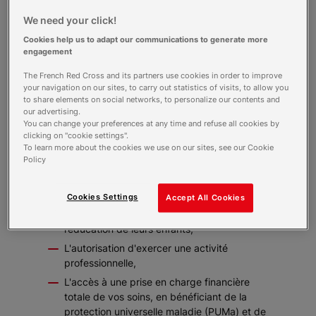
Une autorisation provisoire de séjour (APS)
We need your click!
sur le territoire pour 6 mois, renouvelable
jusqu'à 3 ans,
Cookies help us to adapt our communications to generate more
engagement
La scolarisation des enfants mineurs,
The French Red Cross and its partners use cookies in order to improve
Le bénéfice d'une allocation financière
your navigation on our sites, to carry out statistics of visits, to allow you
spécifique, l'allocation pour demandeur
to share elements on social networks, to personalize our contents and
d'asile (ADA), dont le montant est fixé en
our advertising.
fonction de la composition de votre famille,
You can change your preferences at any time and refuse all cookies by
de vos ressources et de votre mode
clicking on "cookie settings".
To learn more about the cookies we use on our sites, see our Cookie
d'hébergement,
Policy
Le bénéfice d'allocations familiales, c'est-à-
dire d'aides financières destinées aux
Cookies Settings
Accept All Cookies
familles pour compenser en partie les
dépenses engagées pour la subsistance et
l’éducation de leurs enfants,
L'autorisation d'exercer une activité
professionnelle,
L'accès à une prise en charge financière
totale de vos soins, en bénéficiant de la
protection universelle maladie (PUMa) et de